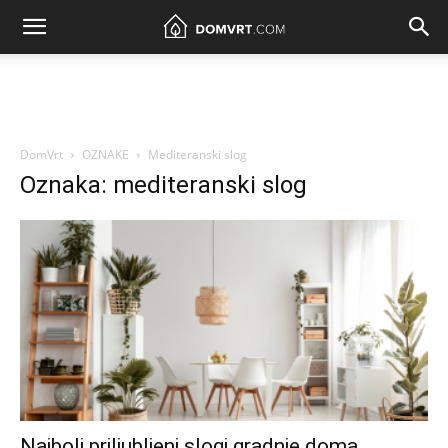
DomVrt
OZNAKE
Mediteranski slog
Oznaka: mediteranski slog
Najbolj priljubljeni slogi gradnje doma