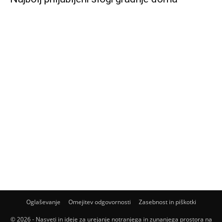
Oglaševanje
Omejitev odgovornosti
Zasebnost in piškotki
© 2026 - Nasveti in ideje za urejanje notranjega in zunanjega prostora na