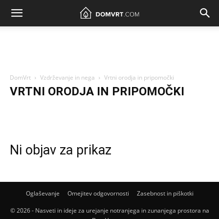
DomVrt
Vzdrževanje in nega
Vrtni orodja in pripomočki
VRTNI ORODJA IN PRIPOMOČKI
Priprava vrta na novo sezono
Vrtni orodja in pripomočki
Zimovanje rastlin
Ni objav za prikaz
Oglaševanje
Omejitev odgovornosti
Zasebnost in piškotki
© 2026 - Nasveti in ideje za urejanje notranjega in zunanjega prostora na