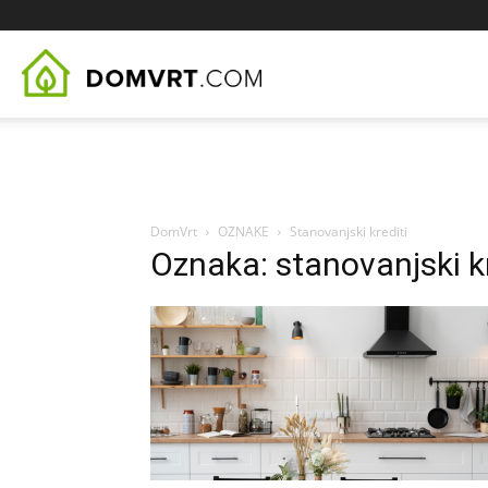
DomVrt.com
DomVrt
OZNAKE
Stanovanjski krediti
Oznaka: stanovanjski kr