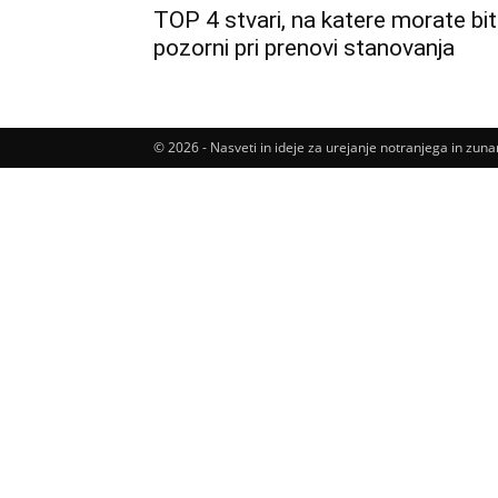
TOP 4 stvari, na katere morate bit
pozorni pri prenovi stanovanja
© 2026 - Nasveti in ideje za urejanje notranjega in zu