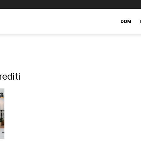
DOM
editi