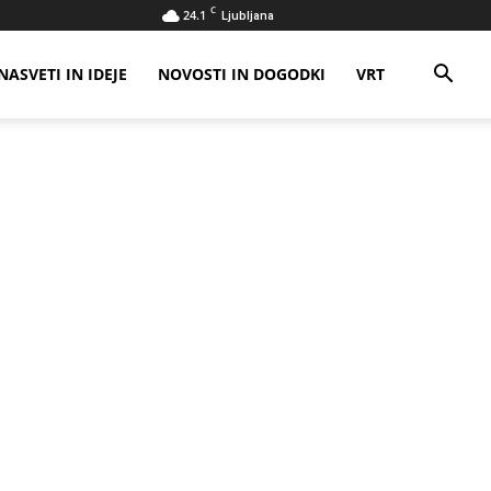
C
24.1
Ljubljana
NASVETI IN IDEJE
NOVOSTI IN DOGODKI
VRT