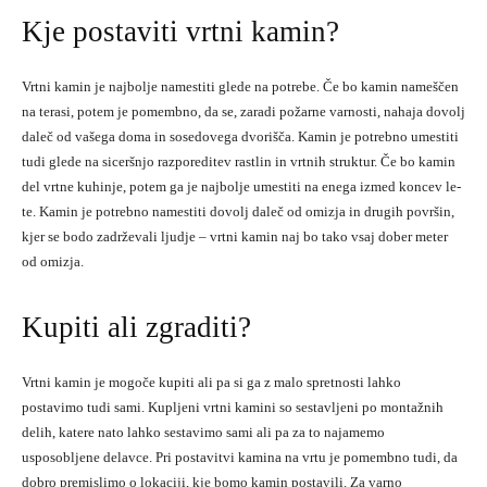
Kje postaviti vrtni kamin?
Vrtni kamin je najbolje namestiti glede na potrebe. Če bo kamin nameščen
na terasi, potem je pomembno, da se, zaradi požarne varnosti, nahaja dovolj
daleč od vašega doma in sosedovega dvorišča. Kamin je potrebno umestiti
tudi glede na siceršnjo razporeditev rastlin in vrtnih struktur. Če bo kamin
del vrtne kuhinje, potem ga je najbolje umestiti na enega izmed koncev le-
te. Kamin je potrebno namestiti dovolj daleč od omizja in drugih površin,
kjer se bodo zadrževali ljudje – vrtni kamin naj bo tako vsaj dober meter
od omizja.
Kupiti ali zgraditi?
Vrtni kamin je mogoče kupiti ali pa si ga z malo spretnosti lahko
postavimo tudi sami. Kupljeni vrtni kamini so sestavljeni po montažnih
delih, katere nato lahko sestavimo sami ali pa za to najamemo
usposobljene delavce. Pri postavitvi kamina na vrtu je pomembno tudi, da
dobro premislimo o lokaciji, kje bomo kamin postavili. Za varno