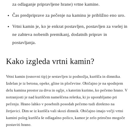
za odlaganje pripravljene hrane) vrtne kamine.
Čas predpriprave za pečenje na kaminu je približno eno uro.
Vrtni kamin je, ko je enkrat postavljen, postavljen za vselej in
ne zahteva nobenih premikanj, dodatnih priprav in
postavljanja.
Kako izgleda vrtni kamin?
Vrtni kamin (osnovni tip) je sestavljen iz podnožja, kurišča in dimnika.
Izdelan je iz betona, opeke, gline in pločevine. Običajno je na spodnjem
delu kamina prostor za drva in oglje, s katerim kurimo, ko pečemo hrano. V
notranjosti je nad kuriščem nameščena rešetka, ki jo uporabljamo pri
pečenju. Hrano lahko v posebnih posodah pečemo tudi direktno na
žerjavici. Dim se iz kurišča vali skozi dimnik. Običajno imajo večji vrtni
kamini poleg kurišča še odlagalno polico, kamor je zelo priročno mogoče
postaviti hrano.