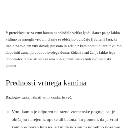
V preteklosti se za vrtni kamin ni odločalo veliko ljudi, danes pa ga lahko
vidimo na mnogih vrtovih. Zanje se običajno odločajo ljubitelji žara, ki
imajo na svojem vrtu dovolj prostora in želijo z kaminom tudi arhitekturno
dopolniti zunanjo podobo svojega doma. Zidani vrtni žar je lahko lepa
dopolnitev terase ali vrta in ima poleg praktičnosti tudi svoj estetski
pomen.
Prednosti vrtnega kamina
Razlogov, zakaj izbrati vrtni kamin, je več:
Vrtni kamin je odporen na razne vremenske pogoje, saj je
običajno narejen iz opeke ali betona. To pomeni, da je vrtni
kamin odporen tudi na led in ga pozimi ni potrebno posebno