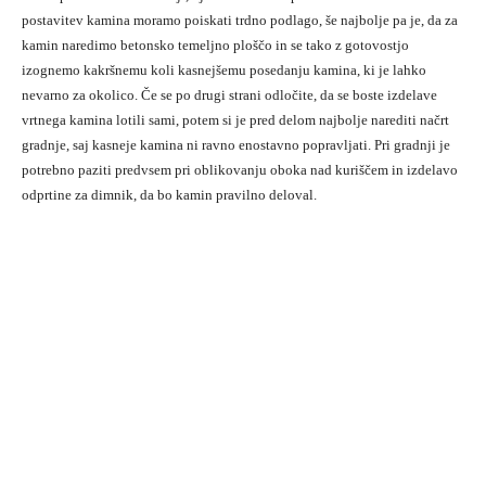
postavitev kamina moramo poiskati trdno podlago, še najbolje pa je, da za
kamin naredimo betonsko temeljno ploščo in se tako z gotovostjo
izognemo kakršnemu koli kasnejšemu posedanju kamina, ki je lahko
nevarno za okolico. Če se po drugi strani odločite, da se boste izdelave
vrtnega kamina lotili sami, potem si je pred delom najbolje narediti načrt
gradnje, saj kasneje kamina ni ravno enostavno popravljati. Pri gradnji je
potrebno paziti predvsem pri oblikovanju oboka nad kuriščem in izdelavo
odprtine za dimnik, da bo kamin pravilno deloval.