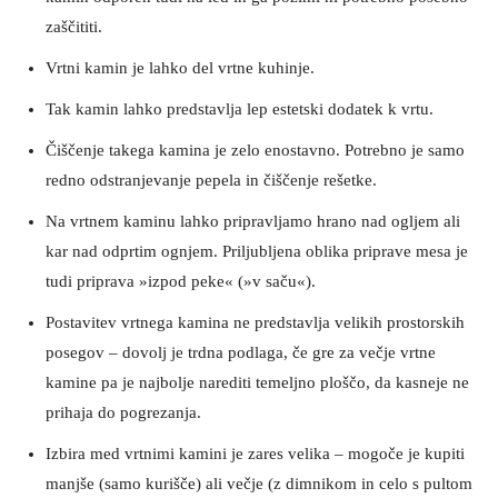
zaščititi.
Vrtni kamin je lahko del vrtne kuhinje.
Tak kamin lahko predstavlja lep estetski dodatek k vrtu.
Čiščenje takega kamina je zelo enostavno. Potrebno je samo
redno odstranjevanje pepela in čiščenje rešetke.
Na vrtnem kaminu lahko pripravljamo hrano nad ogljem ali
kar nad odprtim ognjem. Priljubljena oblika priprave mesa je
tudi priprava »izpod peke« (»v saču«).
Postavitev vrtnega kamina ne predstavlja velikih prostorskih
posegov – dovolj je trdna podlaga, če gre za večje vrtne
kamine pa je najbolje narediti temeljno ploščo, da kasneje ne
prihaja do pogrezanja.
Izbira med vrtnimi kamini je zares velika – mogoče je kupiti
manjše (samo kurišče) ali večje (z dimnikom in celo s pultom