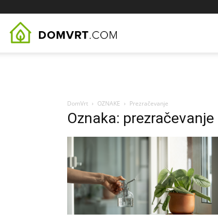
DomVrt.com
DomVrt
OZNAKE
Prezračevanje
Oznaka: prezračevanje