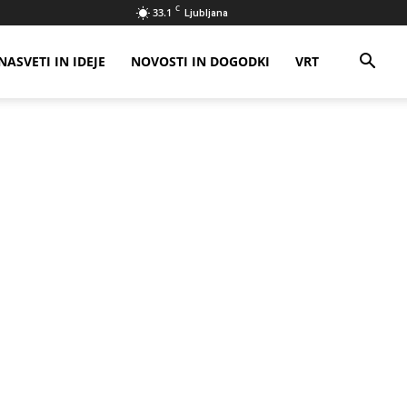
C
33.1
Ljubljana
NASVETI IN IDEJE
NOVOSTI IN DOGODKI
VRT