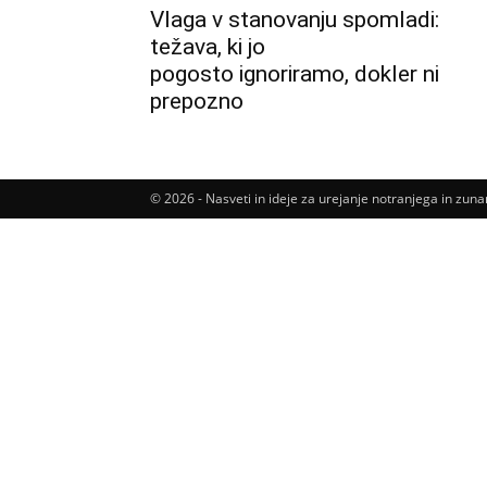
Vlaga v stanovanju spomladi:
težava, ki jo
pogosto ignoriramo, dokler ni
prepozno
© 2026 - Nasveti in ideje za urejanje notranjega in zu